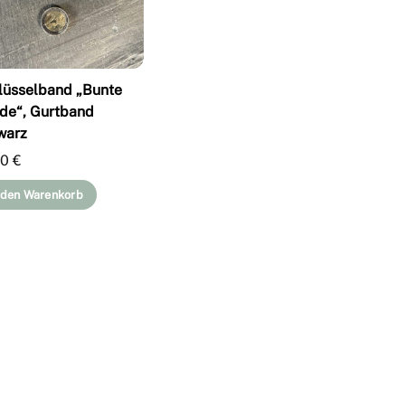
lüsselband „Bunte
de“, Gurtband
warz
00
€
 den Warenkorb