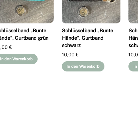
chlüsselband „Bunte
Schlüsselband „Bunte
Sch
ände“, Gurtband grün
Hände“, Gurtband
Hän
schwarz
sch
0,00
€
10,00
€
10,
In den Warenkorb
In den Warenkorb
In