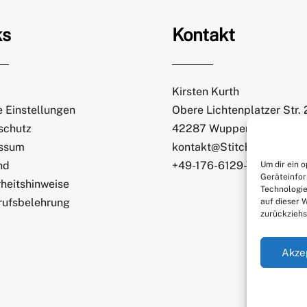
ks
Kontakt
Kirsten Kurth
 Einstellungen
Obere Lichtenplatzer Str.
schutz
42287 Wuppertal
ssum
kontakt@StitchWeaveSmi
nd
+49-176-6129-7065
Um dir ein 
Geräteinfor
heitshinweise
Technologie
rufsbelehrung
auf dieser 
zurückziehs
Akze