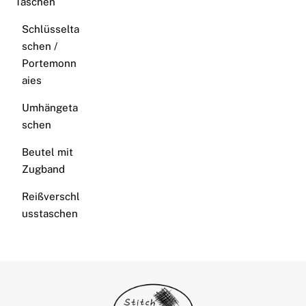
Taschen
Schlüsselta
schen /
Portemonn
aies
Umhängeta
schen
Beutel mit
Zugband
Reißverschl
usstaschen