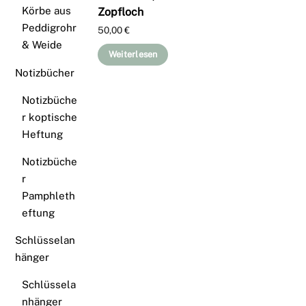
Körbe aus
Zopfloch
Peddigrohr
50,00
€
& Weide
Weiterlesen
Notizbücher
Notizbüche
r koptische
Heftung
Notizbüche
r
Pamphleth
eftung
Schlüsselan
hänger
Schlüssela
nhänger