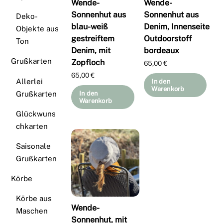
Wende-
Wende-
Sonnenhut aus
Sonnenhut aus
Deko-
blau-weiß
Denim, Innenseite
Objekte aus
gestreiftem
Outdoorstoff
Ton
Denim, mit
bordeaux
Grußkarten
Zopfloch
65,00
€
65,00
€
Allerlei
In den
Warenkorb
Grußkarten
In den
Warenkorb
Glückwuns
chkarten
Saisonale
Grußkarten
Körbe
Körbe aus
Wende-
Maschen
Sonnenhut, mit