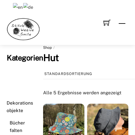
Skip
to
content
Men
Shop
Hut
Kategorien
Alle 5 Ergebnisse werden angezeigt
Dekorations
objekte
Bücher
falten