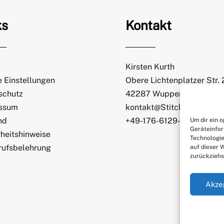
ks
Kontakt
Kirsten Kurth
 Einstellungen
Obere Lichtenplatzer Str.
schutz
42287 Wuppertal
ssum
kontakt@StitchWeaveSmi
nd
+49-176-6129-7065
Um dir ein 
Geräteinfor
heitshinweise
Technologie
rufsbelehrung
auf dieser 
zurückziehs
Akze