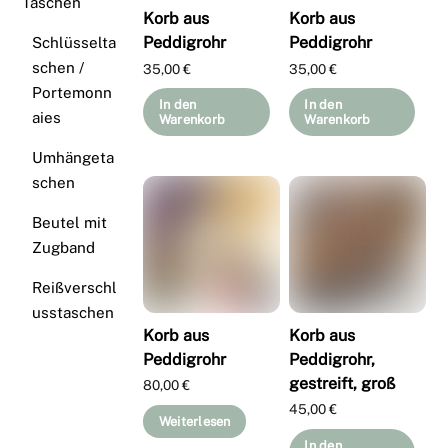
Taschen
Korb aus
Korb aus
Peddigrohr
Peddigrohr
Schlüsselta
schen /
35,00
€
35,00
€
Portemonn
In den
In den
aies
Warenkorb
Warenkorb
Umhängeta
schen
Beutel mit
Zugband
Reißverschl
usstaschen
Korb aus
Korb aus
Peddigrohr
Peddigrohr,
gestreift, groß
80,00
€
45,00
€
Weiterlesen
In den