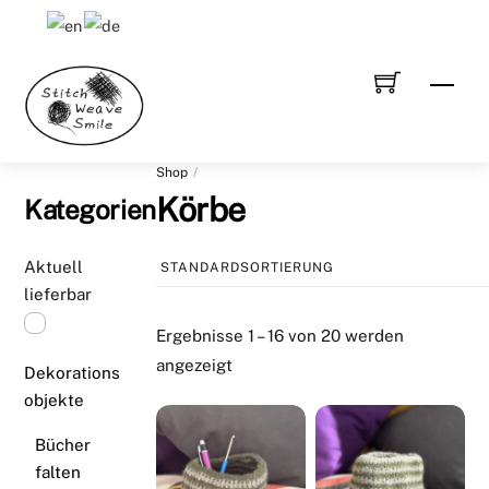
Skip
to
content
Men
Shop
Körbe
Kategorien
Aktuell
lieferbar
Ergebnisse 1 – 16 von 20 werden
angezeigt
Dekorations
objekte
Bücher
falten