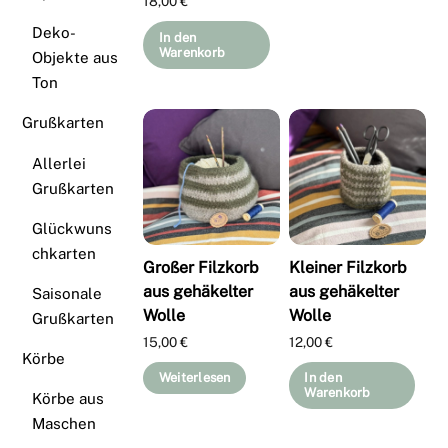
18,00
€
Deko-
In den
Warenkorb
Objekte aus
Ton
Grußkarten
Allerlei
Grußkarten
Glückwuns
chkarten
Großer Filzkorb
Kleiner Filzkorb
aus gehäkelter
aus gehäkelter
Saisonale
Wolle
Wolle
Grußkarten
15,00
€
12,00
€
Körbe
Weiterlesen
In den
Warenkorb
Körbe aus
Maschen