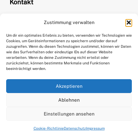
Kontakt
Zustimmung verwalten
Kirsten Kurth
kontakt@stitchweavesmile.com
Um dir ein optimales Erlebnis zu bieten, verwenden wir Technologien wie
Cookies, um Geräteinformationen zu speichern und/oder darauf
+49 176 61297065
zuzugreifen. Wenn du diesen Technologien zustimmst, können wir Daten
wie das Surfverhalten oder eindeutige IDs auf dieser Website
verarbeiten. Wenn du deine Zustimmung nicht erteilst oder
zurückziehst, können bestimmte Merkmale und Funktionen
beeinträchtigt werden.
Akzeptieren
Social
Ablehnen
Einstellungen ansehen
Facebook
Cookie-Richtlinie
Datenschutz
Impressum