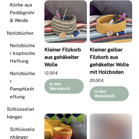
Körbe aus
Peddigrohr
& Weide
Notizbücher
Notizbüche
Kleiner Filzkorb
Kleiner gelber
r koptische
aus gehäkelter
Filzkorb aus
Heftung
Wolle
gehäkelter Wolle
mit Holzboden
12,00
€
Notizbüche
20,00
€
r
In den
Pamphleth
Warenkorb
In den
Warenkorb
eftung
Schlüsselan
hänger
Schlüssela
nhänger