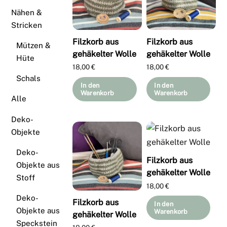
Nähen &
Stricken
Filzkorb aus
Filzkorb aus
Mützen &
gehäkelter Wolle
gehäkelter Wolle
Hüte
18,00
€
18,00
€
Schals
In den
In den
Warenkorb
Warenkorb
Alle
Deko-
Objekte
Deko-
Filzkorb aus
Objekte aus
gehäkelter Wolle
Stoff
18,00
€
Deko-
Filzkorb aus
In den
Objekte aus
Warenkorb
gehäkelter Wolle
Speckstein