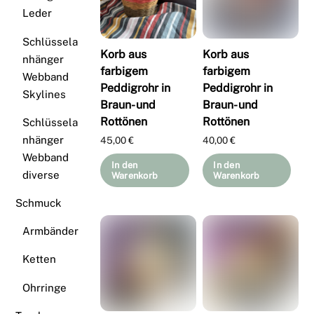
Leder
Schlüssela
Korb aus
Korb aus
nhänger
farbigem
farbigem
Webband
Peddigrohr in
Peddigrohr in
Skylines
Braun- und
Braun- und
Rottönen
Rottönen
Schlüssela
nhänger
45,00
€
40,00
€
Webband
In den
In den
diverse
Warenkorb
Warenkorb
Schmuck
Armbänder
Ketten
Ohrringe