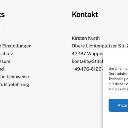
ks
Kontakt
Kirsten Kurth
 Einstellungen
Obere Lichtenplatzer Str.
schutz
42287 Wuppertal
ssum
kontakt@StitchWeaveSmi
nd
+49-176-6129-7065
Um dir ein 
Geräteinfor
heitshinweise
Technologie
rufsbelehrung
auf dieser 
zurückziehs
Akze