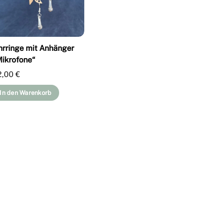
hrringe mit Anhänger
Mikrofone“
2,00
€
In den Warenkorb