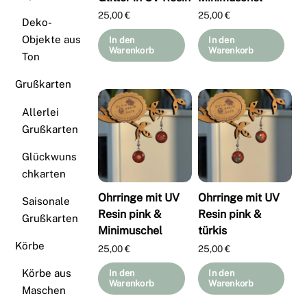
25,00
€
25,00
€
Deko-
Objekte aus
In den
In den
Warenkorb
Warenkorb
Ton
Grußkarten
Allerlei
Grußkarten
Glückwuns
chkarten
Ohrringe mit UV
Ohrringe mit UV
Saisonale
Resin pink &
Resin pink &
Grußkarten
Minimuschel
türkis
Körbe
25,00
€
25,00
€
Körbe aus
In den
In den
Warenkorb
Warenkorb
Maschen