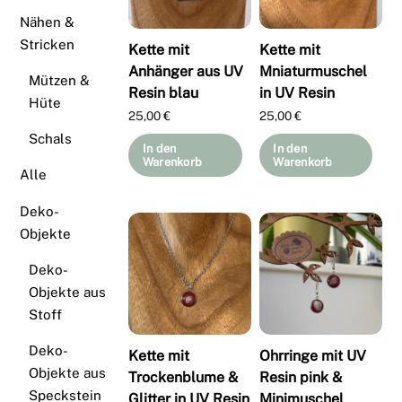
Nähen &
Stricken
Kette mit
Kette mit
Anhänger aus UV
Mniaturmuschel
Mützen &
Resin blau
in UV Resin
Hüte
25,00
€
25,00
€
Schals
In den
In den
Warenkorb
Warenkorb
Alle
Deko-
Objekte
Deko-
Objekte aus
Stoff
Deko-
Kette mit
Ohrringe mit UV
Objekte aus
Trockenblume &
Resin pink &
Speckstein
Glitter in UV Resin
Minimuschel