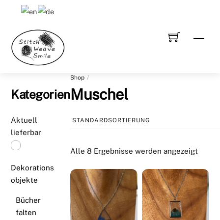
Skip
to
content
Men
Shop
Muschel
Kategorien
Aktuell
lieferbar
Alle 8 Ergebnisse werden angezeigt
Dekorations
objekte
Bücher
falten