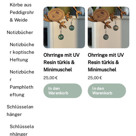
Körbe aus
Peddigrohr
& Weide
Notizbücher
Notizbüche
r koptische
Ohrringe mit UV
Ohrringe mit UV
Heftung
Resin türkis &
Resin türkis &
Minimuschel
Minimuschel
Notizbüche
25,00
€
25,00
€
r
Pamphleth
In den
In den
Warenkorb
Warenkorb
eftung
Schlüsselan
hänger
Schlüssela
nhänger