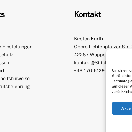
ks
Kontakt
Kirsten Kurth
 Einstellungen
Obere Lichtenplatzer Str.
schutz
42287 Wuppertal
ssum
kontakt@StitchWeaveSmi
nd
+49-176-6129-7065
Um dir ein 
Geräteinfor
heitshinweise
Technologie
rufsbelehrung
auf dieser 
zurückziehs
Akze