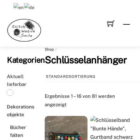
Skip
to
content
Men
Shop
Schlüsselanhänger
Kategorien
Aktuell
lieferbar
Ergebnisse 1 – 16 von 81 werden
angezeigt
Dekorations
objekte
Bücher
falten