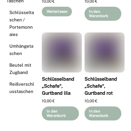
Taschen
10,00
€
10,00
€
Weiterlesen
In den
Schlüsselta
Warenkorb
schen /
Portemonn
aies
Umhängeta
schen
Beutel mit
Zugband
Schlüsselband
Schlüsselband
Reißverschl
„Schafe“,
„Schafe“,
usstaschen
Gurtband lila
Gurtband rot
10,00
€
10,00
€
In den
In den
Warenkorb
Warenkorb