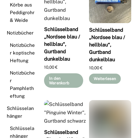
Körbe aus
Peddigrohr
& Weide
Schlüsselband
Schlüsselband
Notizbücher
„Nordsee blau /
„Nordsee blau /
hellblau“,
hellblau“,
Notizbüche
Gurtband
Gurtband
r koptische
dunkelblau
dunkelblau
Heftung
10,00
€
10,00
€
Notizbüche
In den
Weiterlesen
r
Warenkorb
Pamphleth
eftung
Schlüsselan
hänger
Schlüssela
Schlüsselband
nhänger