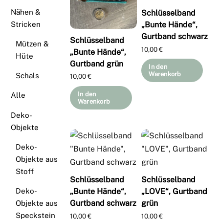
Nähen &
Schlüsselband
Stricken
„Bunte Hände“,
Gurtband schwarz
Schlüsselband
Mützen &
10,00
€
„Bunte Hände“,
Hüte
Gurtband grün
In den
Warenkorb
Schals
10,00
€
In den
Alle
Warenkorb
Deko-
Objekte
Deko-
Objekte aus
Stoff
Schlüsselband
Schlüsselband
„Bunte Hände“,
„LOVE“, Gurtband
Deko-
Gurtband schwarz
grün
Objekte aus
Speckstein
10,00
€
10,00
€