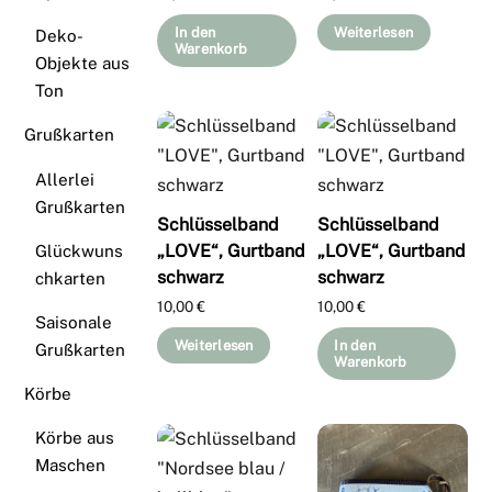
In den
Weiterlesen
Deko-
Warenkorb
Objekte aus
Ton
Grußkarten
Allerlei
Grußkarten
Schlüsselband
Schlüsselband
„LOVE“, Gurtband
„LOVE“, Gurtband
Glückwuns
schwarz
schwarz
chkarten
10,00
€
10,00
€
Saisonale
Weiterlesen
In den
Grußkarten
Warenkorb
Körbe
Körbe aus
Maschen