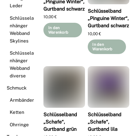
„Pinguine Winter“,
Leder
Gurtband schwarz
Schlüsselband
10,00
€
Schlüssela
„Pinguine Winter“,
Gurtband schwarz
nhänger
In den
Warenkorb
Webband
10,00
€
Skylines
In den
Warenkorb
Schlüssela
nhänger
Webband
diverse
Schmuck
Armbänder
Ketten
Schlüsselband
Schlüsselband
„Schafe“,
„Schafe“,
Ohrringe
Gurtband grün
Gurtband lila