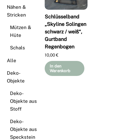
Nähen &
Stricken
Schlüsselband
„Skyline Solingen
Mützen &
schwarz / weiß“,
Hüte
Gurtband
Regenbogen
Schals
10,00
€
Alle
In den
Warenkorb
Deko-
Objekte
Deko-
Objekte aus
Stoff
Deko-
Objekte aus
Speckstein