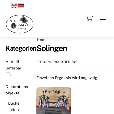
Skip
to
content
Men
Shop
Solingen
Kategorien
Aktuell
lieferbar
Einzelnes Ergebnis wird angezeigt
Dekorations
objekte
Bücher
falten