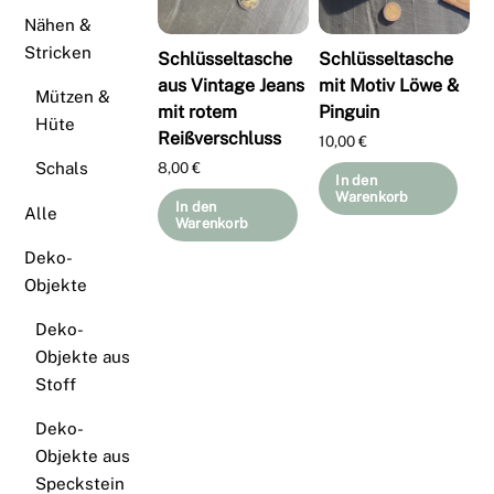
Nähen &
Stricken
Schlüsseltasche
Schlüsseltasche
aus Vintage Jeans
mit Motiv Löwe &
Mützen &
mit rotem
Pinguin
Hüte
Reißverschluss
10,00
€
8,00
€
Schals
In den
Warenkorb
In den
Alle
Warenkorb
Deko-
Objekte
Deko-
Objekte aus
Stoff
Deko-
Objekte aus
Speckstein