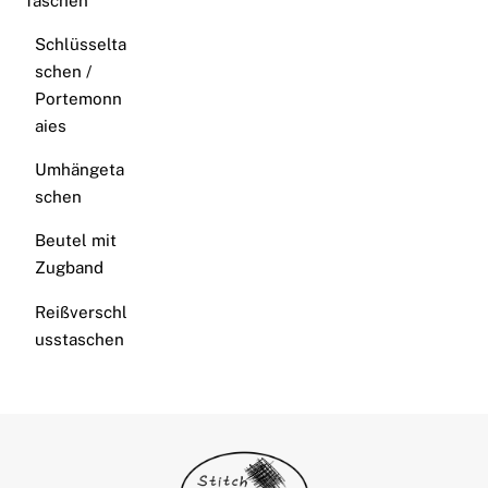
Taschen
Schlüsselta
schen /
Portemonn
aies
Umhängeta
schen
Beutel mit
Zugband
Reißverschl
usstaschen