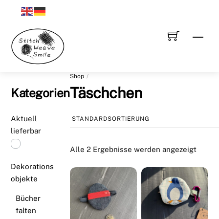
Skip
to
content
Men
Shop
Täschchen
Kategorien
Aktuell
lieferbar
Alle 2 Ergebnisse werden angezeigt
Dekorations
objekte
Bücher
falten