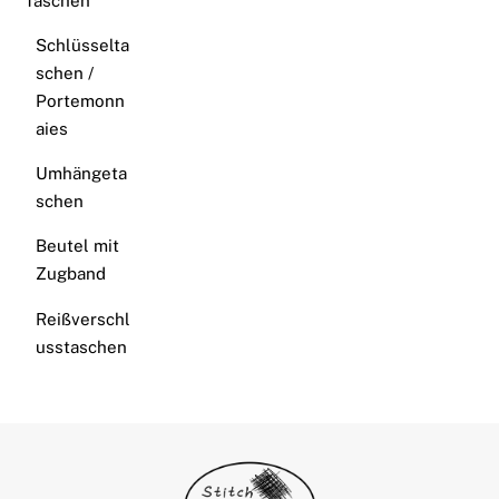
Taschen
Schlüsselta
schen /
Portemonn
aies
Umhängeta
schen
Beutel mit
Zugband
Reißverschl
usstaschen