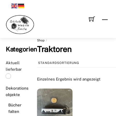
Skip
to
content
Men
Shop
Traktoren
Kategorien
Aktuell
lieferbar
Einzelnes Ergebnis wird angezeigt
Dekorations
objekte
Bücher
falten