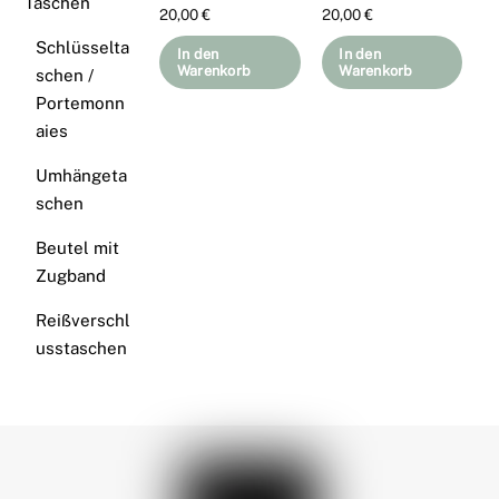
Taschen
20,00
€
20,00
€
Schlüsselta
In den
In den
Warenkorb
Warenkorb
schen /
Portemonn
aies
Umhängeta
schen
Beutel mit
Zugband
Reißverschl
usstaschen