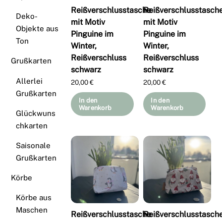
Reißverschlusstasche
Reißverschlusstasch
Deko-
mit Motiv
mit Motiv
Objekte aus
Pinguine im
Pinguine im
Ton
Winter,
Winter,
Reißverschluss
Reißverschluss
Grußkarten
schwarz
schwarz
Allerlei
20,00
€
20,00
€
Grußkarten
In den
In den
Warenkorb
Warenkorb
Glückwuns
chkarten
Saisonale
Grußkarten
Körbe
Körbe aus
Maschen
Reißverschlusstasche
Reißverschlusstasch