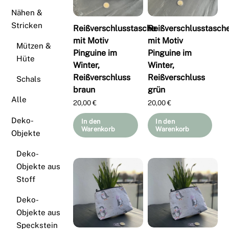
Nähen &
Stricken
Reißverschlusstasche
Reißverschlusstasch
mit Motiv
mit Motiv
Mützen &
Pinguine im
Pinguine im
Hüte
Winter,
Winter,
Reißverschluss
Reißverschluss
Schals
braun
grün
Alle
20,00
€
20,00
€
Deko-
In den
In den
Warenkorb
Warenkorb
Objekte
Deko-
Objekte aus
Stoff
Deko-
Objekte aus
Speckstein