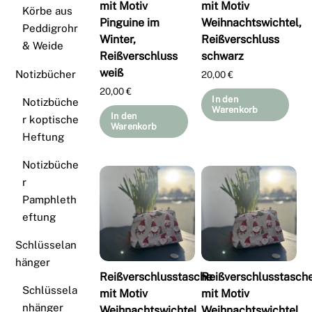
mit Motiv
mit Motiv
Körbe aus
Pinguine im
Weihnachtswichtel,
Peddigrohr
Winter,
Reißverschluss
& Weide
Reißverschluss
schwarz
weiß
Notizbücher
20,00
€
20,00
€
In den
Notizbüche
Warenkorb
In den
r koptische
Warenkorb
Heftung
Notizbüche
r
Pamphleth
eftung
Schlüsselan
hänger
Reißverschlusstasche
Reißverschlusstasch
Schlüssela
mit Motiv
mit Motiv
nhänger
Weihnachtswichtel,
Weihnachtswichtel,