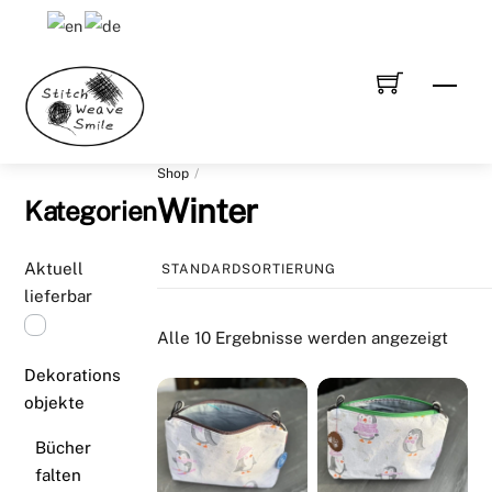
Skip
to
content
Men
Shop
Winter
Kategorien
Aktuell
lieferbar
Alle 10 Ergebnisse werden angezeigt
Dekorations
objekte
Bücher
falten