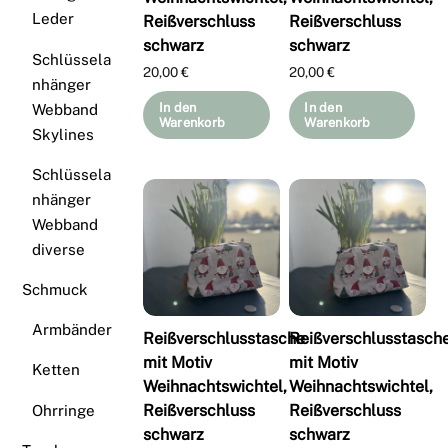
Leder
Reißverschluss
Reißverschluss
schwarz
schwarz
Schlüssela
20,00
€
20,00
€
nhänger
In den
In den
Webband
Warenkorb
Warenkorb
Skylines
Schlüssela
nhänger
Webband
diverse
Schmuck
Armbänder
Reißverschlusstasche
Reißverschlusstasch
mit Motiv
mit Motiv
Ketten
Weihnachtswichtel,
Weihnachtswichtel,
Reißverschluss
Reißverschluss
Ohrringe
schwarz
schwarz