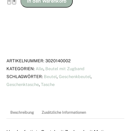
Beutel
−
+
In den Warenkorb
mit
Zugband
mit
Motiv
"Nähutensilien"
Menge
ARTIKELNUMMER:
3020140002
KATEGORIEN:
Alle
,
Beutel mit Zugband
SCHLAGWÖRTER:
Beutel
,
Geschenkbeutel
,
Geschenktasche
,
Tasche
Beschreibung
Zusätzliche Informationen