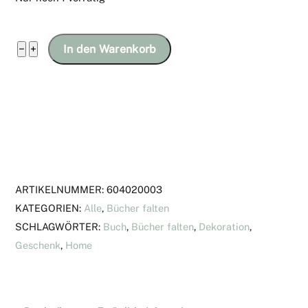
Buch
−
+
In den Warenkorb
mit
Schriftzug
"handmade"
Menge
ARTIKELNUMMER:
604020003
KATEGORIEN:
Alle
,
Bücher falten
SCHLAGWÖRTER:
Buch
,
Bücher falten
,
Dekoration
,
Geschenk
,
Home