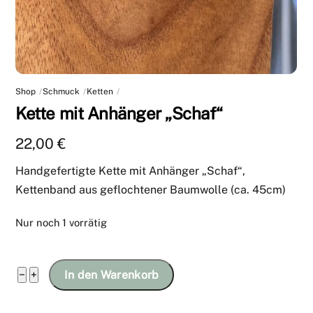
Shop
Schmuck
Ketten
Kette mit Anhänger „Schaf“
22,00
€
Handgefertigte Kette mit Anhänger „Schaf“,
Kettenband aus geflochtener Baumwolle (ca. 45cm)
Nur noch 1 vorrätig
Kette
−
+
In den Warenkorb
mit
Anhänger