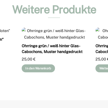
Weitere Produkte
n“
Ohrringe grün / weiß hinter Glas-
Ohrring
Cabochons, Muster handgedruckt
Caboch
25,00
€
25,00
In den Warenkorb
Weite