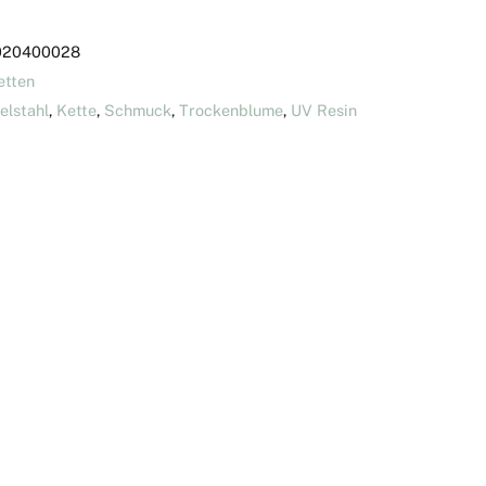
020400028
etten
elstahl
,
Kette
,
Schmuck
,
Trockenblume
,
UV Resin