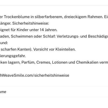
er Trockenblume in silberfarbenem, dreieckigem Rahmen. Ein 
änger. Sicherheitshinweise:
gnet für Kinder unter 14 Jahren.
 Baden, Schwimmen oder Schlaf: Verletzungs‑ und Beschädigu
Mund:
scharfen Kanten). Vorsicht vor Kleinteilen.
ierungsgefahr.
ken lagern, Parfüm, Cremes, Lotionen und Chemikalien verme
tchWeaveSmile.com/sicherheitshinweise
lume