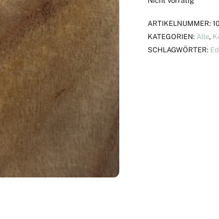
Nicht vorrätig
ARTIKELNUMMER:
1
KATEGORIEN:
Alle
,
K
SCHLAGWÖRTER:
Ed