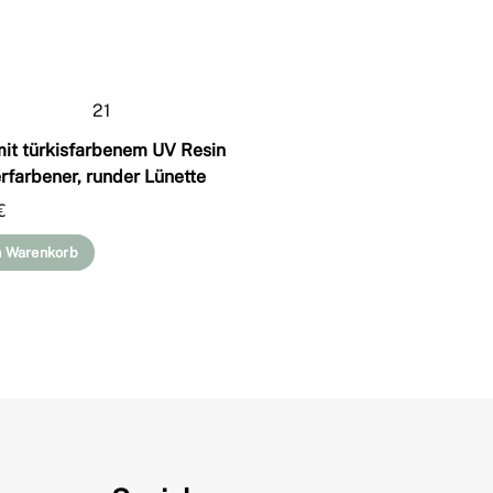
mit türkisfarbenem UV Resin
erfarbener, runder Lünette
€
n Warenkorb