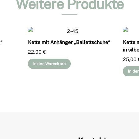
Weitere Produkte
n“
Kette mit Anhänger „Ballettschuhe“
Kette 
in silb
22,00
€
25,00
In den Warenkorb
In de