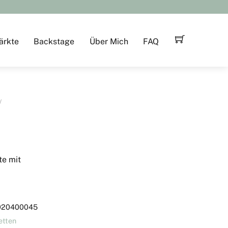
ärkte
Backstage
Über Mich
FAQ
te mit
020400045
etten