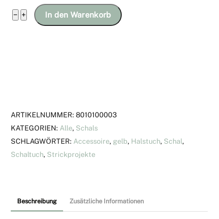
Kleines
−
+
In den Warenkorb
Schaltuch
aus
Debbie
Bliss
baby
cashmerino
(gelb)
ARTIKELNUMMER:
8010100003
Menge
KATEGORIEN:
Alle
,
Schals
SCHLAGWÖRTER:
Accessoire
,
gelb
,
Halstuch
,
Schal
,
Schaltuch
,
Strickprojekte
Beschreibung
Zusätzliche Informationen