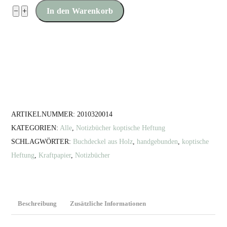
Notizbuch
−
+
In den Warenkorb
10x10cm
mit
Buchdeckel
aus
Holz
Menge
ARTIKELNUMMER:
2010320014
KATEGORIEN:
Alle
,
Notizbücher koptische Heftung
SCHLAGWÖRTER:
Buchdeckel aus Holz
,
handgebunden
,
koptische
Heftung
,
Kraftpapier
,
Notizbücher
Beschreibung
Zusätzliche Informationen