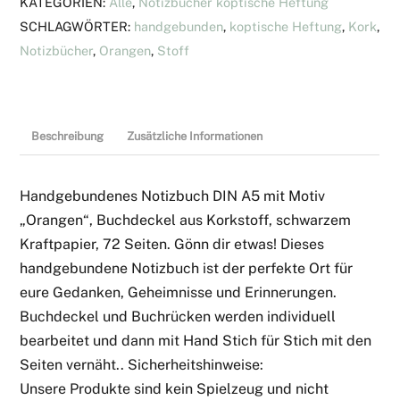
KATEGORIEN:
Alle
,
Notizbücher koptische Heftung
SCHLAGWÖRTER:
handgebunden
,
koptische Heftung
,
Kork
,
Notizbücher
,
Orangen
,
Stoff
Beschreibung
Zusätzliche Informationen
Handgebundenes Notizbuch DIN A5 mit Motiv
„Orangen“, Buchdeckel aus Korkstoff, schwarzem
Kraftpapier, 72 Seiten. Gönn dir etwas! Dieses
handgebundene Notizbuch ist der perfekte Ort für
eure Gedanken, Geheimnisse und Erinnerungen.
Buchdeckel und Buchrücken werden individuell
bearbeitet und dann mit Hand Stich für Stich mit den
Seiten vernäht.. Sicherheitshinweise:
Unsere Produkte sind kein Spielzeug und nicht