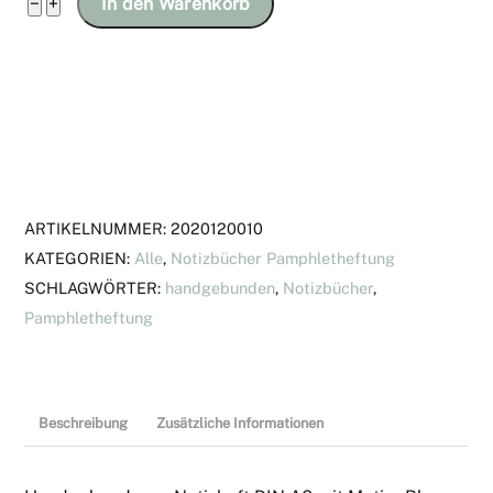
Notizheft
−
+
In den Warenkorb
DIN
A6
mit
Motiv
"Blumen
auf
blauem
ARTIKELNUMMER:
2020120010
Grund"
KATEGORIEN:
Alle
,
Notizbücher Pamphletheftung
Menge
SCHLAGWÖRTER:
handgebunden
,
Notizbücher
,
Pamphletheftung
Beschreibung
Zusätzliche Informationen