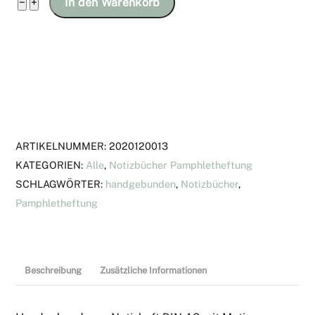
Notizheft
−
+
In den Warenkorb
DIN
A6
mit
Motiv
"Goldene
Linien
auf
ARTIKELNUMMER:
2020120013
hellblauem
KATEGORIEN:
Alle
,
Notizbücher Pamphletheftung
Grund"
SCHLAGWÖRTER:
handgebunden
,
Notizbücher
,
Menge
Pamphletheftung
Beschreibung
Zusätzliche Informationen