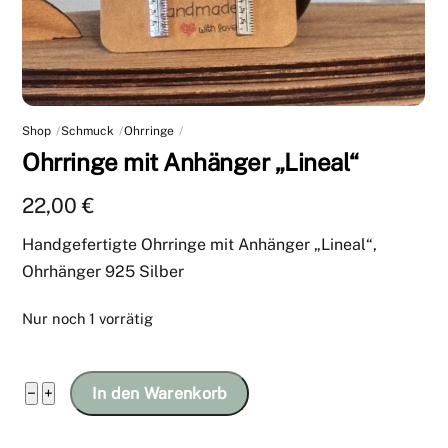
Shop
Schmuck
Ohrringe
Ohrringe mit Anhänger „Lineal“
22,00
€
Handgefertigte Ohrringe mit Anhänger „Lineal“,
Ohrhänger 925 Silber
Nur noch 1 vorrätig
Ohrringe
−
+
In den Warenkorb
mit
Anhänger