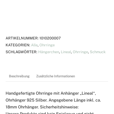
"Lineal"
Menge
ARTIKELNUMMER:
1010200007
KATEGORIEN:
Alle
,
Ohrringe
SCHLAGWÖRTER:
Hängerchen
,
Lineal
,
Ohrringe
,
Schmuck
Beschreibung
Zusätzliche Informationen
Handgefertigte Ohrringe mit Anhänger „Lineal“,
Ohrhänger 925 Silber. Angegebene Länge inkl. ca.
18mm Ohrhänger. Sicherheitshinweise:
Unsere Produkte sind kein Spielzeug und nicht