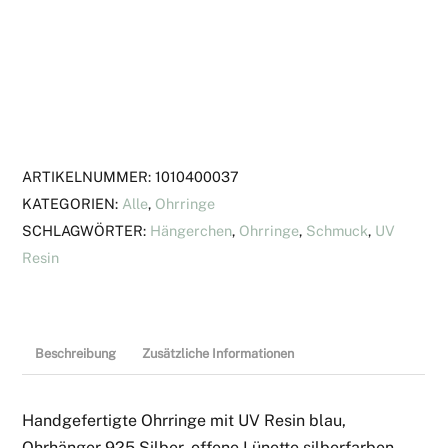
UV
Resin
blau
Menge
ARTIKELNUMMER:
1010400037
KATEGORIEN:
Alle
,
Ohrringe
SCHLAGWÖRTER:
Hängerchen
,
Ohrringe
,
Schmuck
,
UV
Resin
Beschreibung
Zusätzliche Informationen
Handgefertigte Ohrringe mit UV Resin blau,
Ohrhänger 925 Silber, offene Lünette silberfarben,