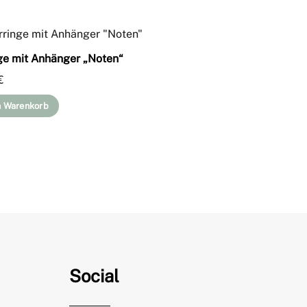
ge mit Anhänger „Noten“
€
n Warenkorb
Social