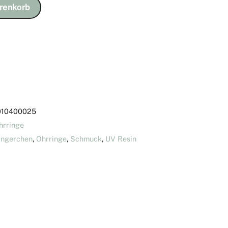
renkorb
010400025
hrringe
ngerchen
,
Ohrringe
,
Schmuck
,
UV Resin