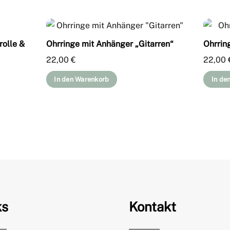
rolle &
Ohrringe mit Anhänger „Gitarren“
Ohrrin
22,00
€
22,00
In den Warenkorb
In de
ks
Kontakt