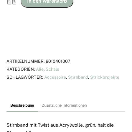
Stirnband
−
+
In den Warenkorb
mit
Twist
aus
Acrylwolle,
grün
Menge
ARTIKELNUMMER:
8010401007
KATEGORIEN:
Alle
,
Schals
SCHLAGWÖRTER:
Accessoire
,
Stirnband
,
Strickprojekte
Beschreibung
Zusätzliche Informationen
Stirnband mit Twist aus Acrylwolle, grün, hält die