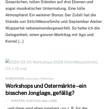
Gesprächen, tollen Ständen auf drei Ebenen und
sogar musikalischer Untermalung. Eine tolle
Atmosphäre! Ein weiterer Bonus: Der Zufall hat die
Stände von StitchWeaveSmile und September Atelier
Wuppertal nebeneinandergewürfelt. So hatte ich die
Gelegenheit, einen ganzen Markttag mit Aga und
Kornel […]
WORKSHOPS
Kabäusken
,
Workshops
Workshops und Ostermärkte – ein
bisschen Jonglage, gefällig?
KIRSTEN KURTH
20. März 2026
..und dann wird eben jongliert – so z. B. für die