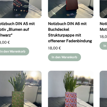
otizbuch DIN A5 mit
Notizbuch DIN A6 mit
Not
otiv „Blumen auf
Buchdeckel
Mot
chwarz“
Strukturpappe mit
18,
offenener Fadenbindung
8,00
€
In
18,00
€
In den Warenkorb
In den Warenkorb