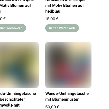
 Motiv Blumen auf
mit Motiv Blumen auf
u
hellblau
00
€
18,00
€
 den Warenkorb
In den Warenkorb
de-Umhängetasche
Wende-Umhängetasche
 beschichteter
mit Blumenmuster
mwolle mit
50,00
€