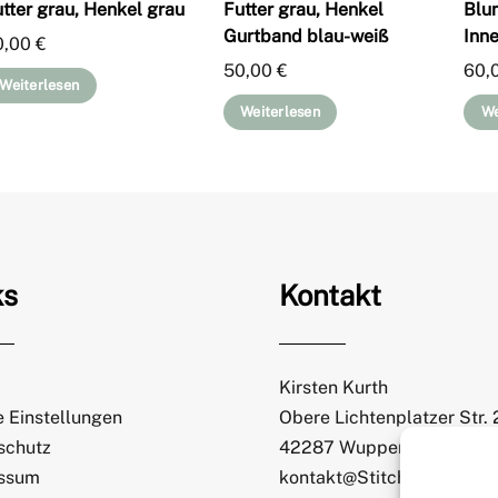
tter grau, Henkel grau
Futter grau, Henkel
Blu
Gurtband blau-weiß
Inne
0,00
€
50,00
€
60,
Weiterlesen
Weiterlesen
We
ks
Kontakt
Kirsten Kurth
 Einstellungen
Obere Lichtenplatzer Str.
schutz
42287 Wuppertal
ssum
kontakt@StitchWeaveSmi