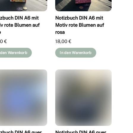
izbuch DIN A6 mit
Notizbuch DIN A6 mit
iv rote Blumen auf
Motiv rote Blumen auf
b
rosa
00
€
18,00
€
 den Warenkorb
In den Warenkorb
izbuch DIN A6 quer
Notizbuch DIN A6 quer