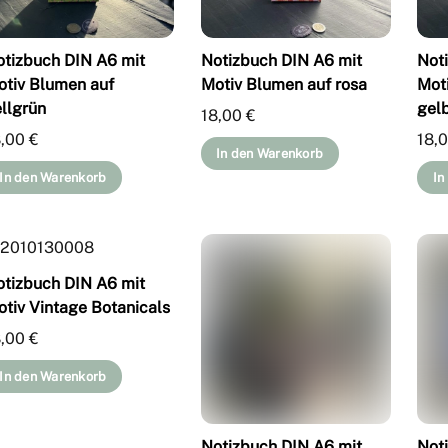
otizbuch DIN A6 mit
Notizbuch DIN A6 mit
Not
otiv Blumen auf
Motiv Blumen auf rosa
Mot
llgrün
gel
18,00
€
8,00
€
18,
In den Warenkorb
In den Warenkorb
In
otizbuch DIN A6 mit
tiv Vintage Botanicals
8,00
€
In den Warenkorb
Notizbuch DIN A6 mit
Not