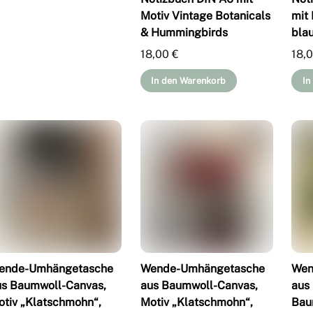
Motiv Vintage Botanicals
mit
& Hummingbirds
bla
18,00
€
18,
In den Warenkorb
In
ende-Umhängetasche
Wende-Umhängetasche
Wen
us Baumwoll-Canvas,
aus Baumwoll-Canvas,
aus
otiv „Klatschmohn“,
Motiv „Klatschmohn“,
Bau