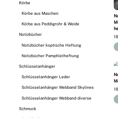
Körbe
Körbe aus Maschen
N
M
Körbe aus Peddigrohr & Weide
he
Notizbücher
1
Notizbücher koptische Heftung
Notizbücher Pamphletheftung
Schlüsselanhänger
N
Schlüsselanhänger Leder
Mo
Schlüsselanhänger Webband Skylines
1
Schlüsselanhänger Webband diverse
Schmuck