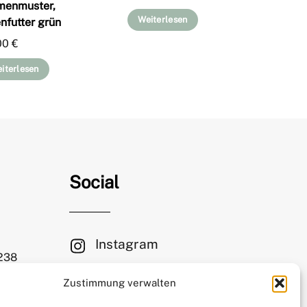
menmuster,
Weiterlesen
nfutter grün
00
€
iterlesen
Social
Instagram
 238
Facebook
Zustimmung verwalten
le.com