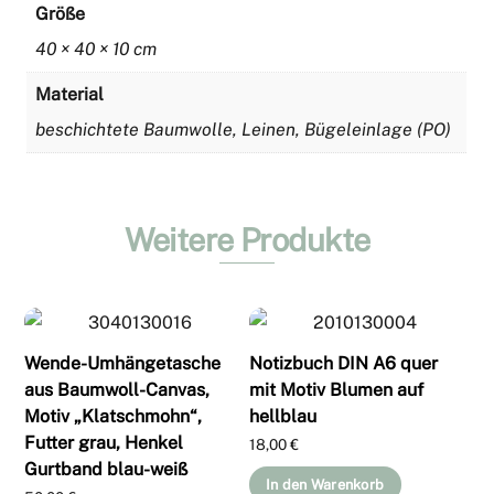
Größe
40 × 40 × 10 cm
Material
beschichtete Baumwolle, Leinen, Bügeleinlage (PO)
Weitere Produkte
Wende-Umhängetasche
Notizbuch DIN A6 quer
aus Baumwoll-Canvas,
mit Motiv Blumen auf
Motiv „Klatschmohn“,
hellblau
Futter grau, Henkel
18,00
€
Gurtband blau-weiß
In den Warenkorb