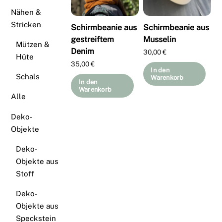
Nähen &
Stricken
Schirmbeanie aus
Schirmbeanie aus
gestreiftem
Musselin
Mützen &
Denim
30,00
€
Hüte
35,00
€
In den
Schals
Warenkorb
In den
Warenkorb
Alle
Deko-
Objekte
Deko-
Objekte aus
Stoff
Deko-
Objekte aus
Speckstein