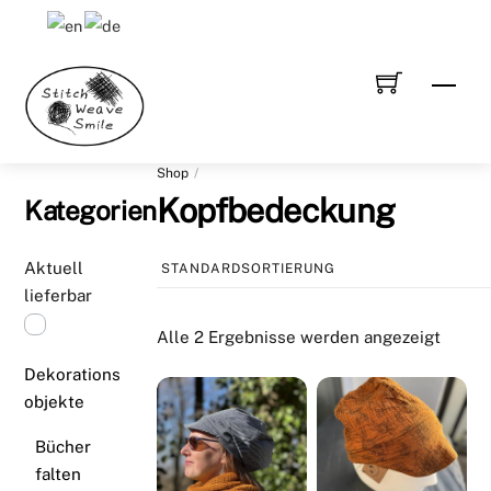
Skip
to
content
Men
Shop
Kopfbedeckung
Kategorien
Aktuell
lieferbar
Alle 2 Ergebnisse werden angezeigt
Dekorations
objekte
Bücher
falten