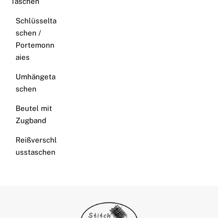
Taschen
Schlüsselta
schen /
Portemonn
aies
Umhängeta
schen
Beutel mit
Zugband
Reißverschl
usstaschen