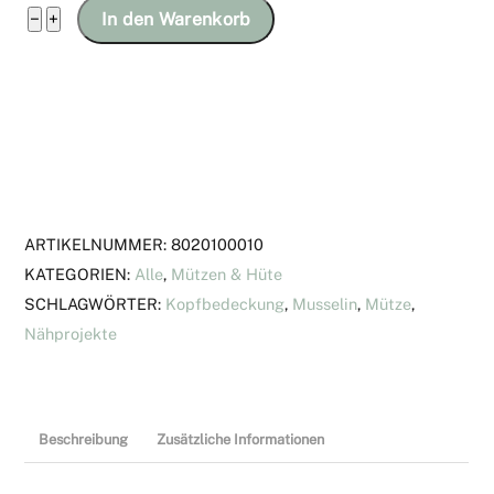
Schirmbeanie
−
+
In den Warenkorb
aus
Musselin
Menge
ARTIKELNUMMER:
8020100010
KATEGORIEN:
Alle
,
Mützen & Hüte
SCHLAGWÖRTER:
Kopfbedeckung
,
Musselin
,
Mütze
,
Nähprojekte
Beschreibung
Zusätzliche Informationen