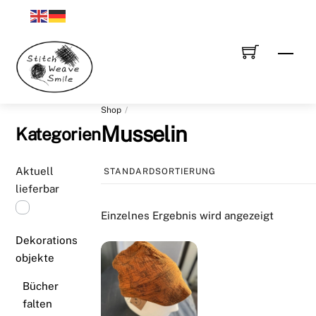
Skip
to
content
Men
Shop
Musselin
Kategorien
Aktuell
lieferbar
Einzelnes Ergebnis wird angezeigt
Dekorations
objekte
Bücher
falten