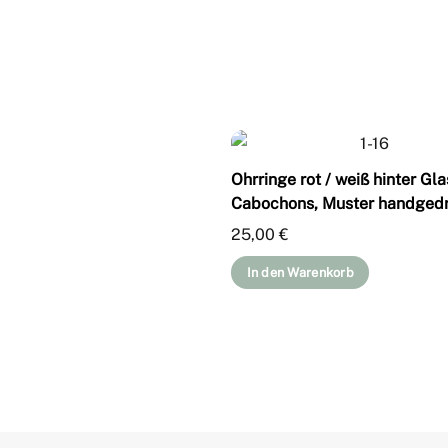
Ohrringe rot / weiß hinter Gla
Cabochons, Muster handged
25,00
€
In den Warenkorb