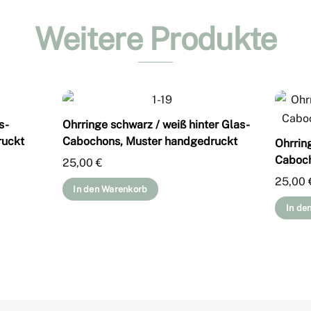
Weitere Produkte
s-
Ohrringe schwarz / weiß hinter Glas-
ruckt
Cabochons, Muster handgedruckt
Ohrrin
Caboch
25,00
€
25,00
In den Warenkorb
In de