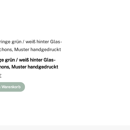
ge grün / weiß hinter Glas-
ons, Muster handgedruckt
€
n Warenkorb