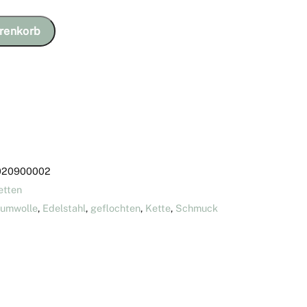
renkorb
020900002
etten
umwolle
,
Edelstahl
,
geflochten
,
Kette
,
Schmuck