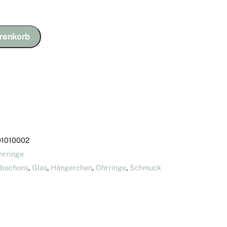
renkorb
01010002
hrringe
bochons
,
Glas
,
Hängerchen
,
Ohrringe
,
Schmuck