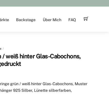
ärkte
Backstage
Über Mich
FAQ
e
 / weiß hinter Glas-Cabochons,
gedruckt
ringe grün / weiß hinter Glas-Cabochons, Muster
änger 925 Silber, Lünette silberfarben,
m