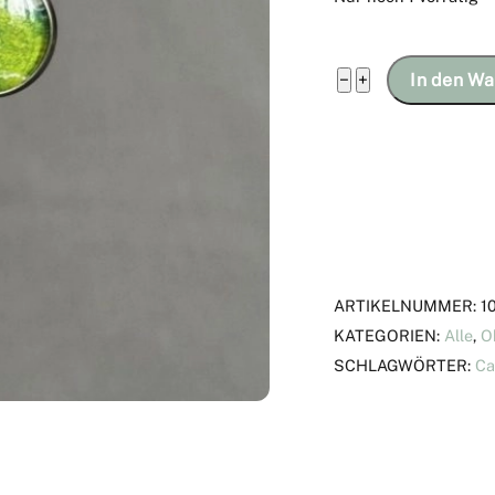
Ohrringe
−
+
In den Wa
grün
/
weiß
hinter
Glas-
Cabochons,
Muster
ARTIKELNUMMER:
1
handgedruckt
KATEGORIEN:
Alle
,
O
Menge
SCHLAGWÖRTER:
Ca