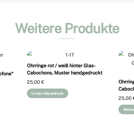
Weitere Produkte
Ohrringe rot / weiß hinter Glas-
Cabochons, Muster handgedruckt
ofone“
Ohrrin
25,00
€
Caboch
In den Warenkorb
25,00
Weite