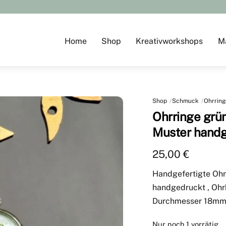
Home
Shop
Kreativworkshops
M
Shop
Schmuck
Ohrring
Ohrringe grün
Muster hand
25,00
€
Handgefertigte Ohr
handgedruckt , Ohrh
Durchmesser 18m
Nur noch 1 vorrätig