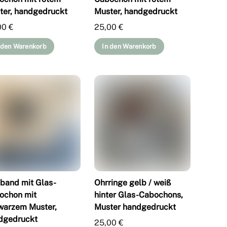
ter, handgedruckt
Muster, handgedruckt
00
€
25,00
€
 den Warenkorb
In den Warenkorb
band mit Glas-
Ohrringe gelb / weiß
ochon mit
hinter Glas-Cabochons,
warzem Muster,
Muster handgedruckt
dgedruckt
25,00
€