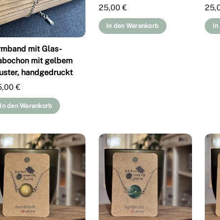
25,00
€
25,
In den Warenkorb
In
rmband mit Glas-
abochon mit gelbem
uster, handgedruckt
5,00
€
In den Warenkorb