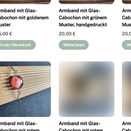
rmband mit Glas-
Armband mit Glas-
Arm
abochon mit goldenem
Cabochon mit grünem
Cab
uster
Muster, handgedruckt
Mus
5,00
€
20,00
€
20,
In den Warenkorb
Weiterlesen
We
rmband mit Glas-
Armband mit Glas-
Arm
abochon mit rotem
Cabochon mit rotem
Cab