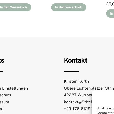
25,
In den Warenkorb
In den Warenkorb
In
ks
Kontakt
Kirsten Kurth
 Einstellungen
Obere Lichtenplatzer Str.
schutz
42287 Wuppertal
ssum
kontakt@StitchWeaveSmi
nd
+49-176-6129-7065
Um dir ein 
Geräteinfor