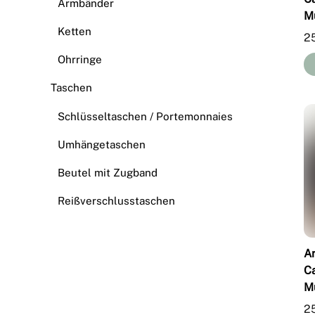
Armbänder
M
Ketten
2
Ohrringe
Taschen
Schlüsseltaschen / Portemonnaies
Umhängetaschen
Beutel mit Zugband
Reißverschlusstaschen
A
C
M
2