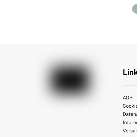
Lin
AGB
Cookie
Daten
Impre
Versa