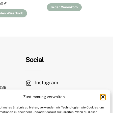
00
€
In den Warenkorb
 den Warenkorb
Social
Instagram
 238
Facebook
Zustimmung verwalten
le.com
Mastodon
optimales Erlebnis zu bieten, verwenden wir Technologien wie Cookies, um
mationen zu speichern und/oder darauf zuzugreifen. Wenn du diesen