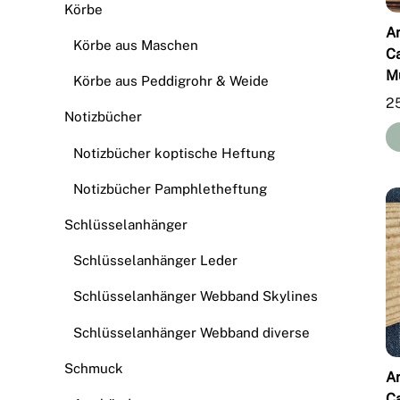
Körbe
A
Körbe aus Maschen
C
M
Körbe aus Peddigrohr & Weide
2
Notizbücher
Notizbücher koptische Heftung
Notizbücher Pamphletheftung
Schlüsselanhänger
Schlüsselanhänger Leder
Schlüsselanhänger Webband Skylines
Schlüsselanhänger Webband diverse
Schmuck
A
C