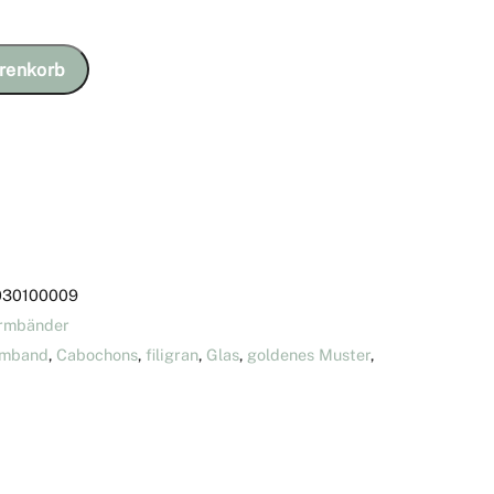
renkorb
030100009
rmbänder
mband
,
Cabochons
,
filigran
,
Glas
,
goldenes Muster
,