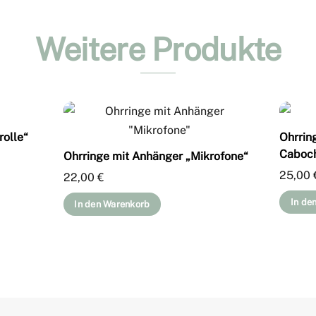
Weitere Produkte
rolle“
Ohrrin
Caboch
Ohrringe mit Anhänger „Mikrofone“
25,00
22,00
€
In de
In den Warenkorb