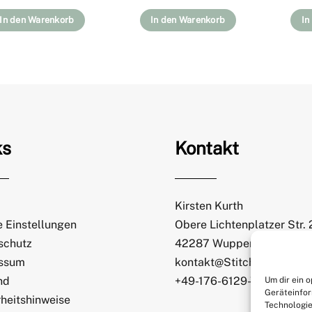
In den Warenkorb
In den Warenkorb
In
ks
Kontakt
Kirsten Kurth
 Einstellungen
Obere Lichtenplatzer Str.
schutz
42287 Wuppertal
ssum
kontakt@StitchWeaveSmi
nd
+49-176-6129-7065
Um dir ein 
Geräteinfor
heitshinweise
Technologie