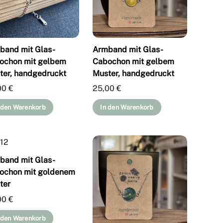
band mit Glas-
Armband mit Glas-
ochon mit gelbem
Cabochon mit gelbem
ter, handgedruckt
Muster, handgedruckt
00
€
25,00
€
 den Warenkorb
In den Warenkorb
band mit Glas-
ochon mit goldenem
ter
00
€
 den Warenkorb