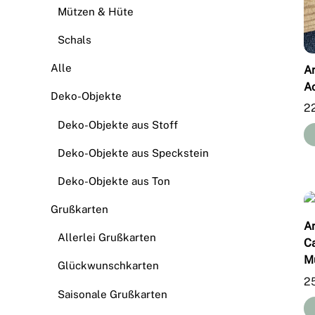
Mützen & Hüte
Schals
Alle
A
A
Deko-Objekte
2
Deko-Objekte aus Stoff
Deko-Objekte aus Speckstein
Deko-Objekte aus Ton
Grußkarten
A
Allerlei Grußkarten
C
M
Glückwunschkarten
2
Saisonale Grußkarten