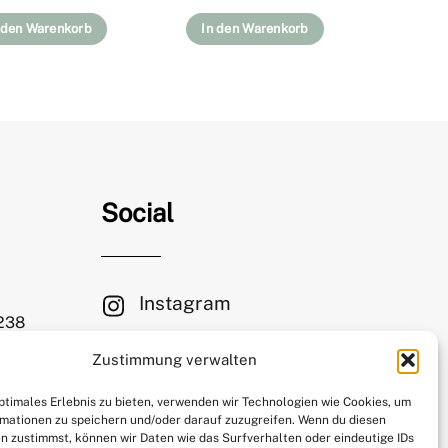
 den Warenkorb
In den Warenkorb
Social
Instagram
 238
Facebook
Zustimmung verwalten
le.com
Mastodon
optimales Erlebnis zu bieten, verwenden wir Technologien wie Cookies, um
mationen zu speichern und/oder darauf zuzugreifen. Wenn du diesen
n zustimmst, können wir Daten wie das Surfverhalten oder eindeutige IDs