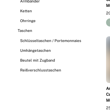
Armbänder
M
Ketten
2
Ohrringe
Taschen
Schlüsseltaschen / Portemonnaies
Umhängetaschen
Beutel mit Zugband
Reißverschlusstaschen
A
C
M
2