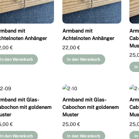
rmband mit
Armband mit
Arm
chtelnoten Anhänger
Achtelnoten Anhänger
Cab
Mus
2,00
€
22,00
€
25,
In den Warenkorb
In den Warenkorb
In
rmband mit Glas-
Armband mit Glas-
Arm
abochon mit goldenem
Cabochon mit goldenem
Cab
uster
Muster
Mus
5,00
€
25,00
€
25,
In den Warenkorb
In den Warenkorb
In