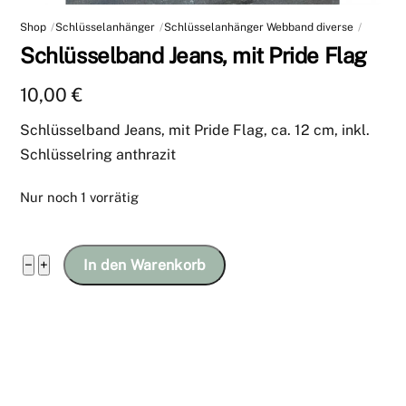
Shop
Schlüsselanhänger
Schlüsselanhänger Webband diverse
Schlüsselband Jeans, mit Pride Flag
10,00
€
Schlüsselband Jeans, mit Pride Flag, ca. 12 cm, inkl.
Schlüsselring anthrazit
Nur noch 1 vorrätig
Schlüsselband
−
+
In den Warenkorb
Jeans,
mit
Pride
Flag
Menge