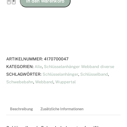
Schlüsselband
−
+
In den Warenkorb
"Schwebebahn
rot
auf
weiß",
Gurtband
dunkelblau
Menge
ARTIKELNUMMER:
4170700047
KATEGORIEN:
Alle
,
Schlüsselanhänger Webband diverse
SCHLAGWÖRTER:
Schlüsselanhänger
,
Schlüsselband
,
Schwebebahn
,
Webband
,
Wuppertal
Beschreibung
Zusätzliche Informationen