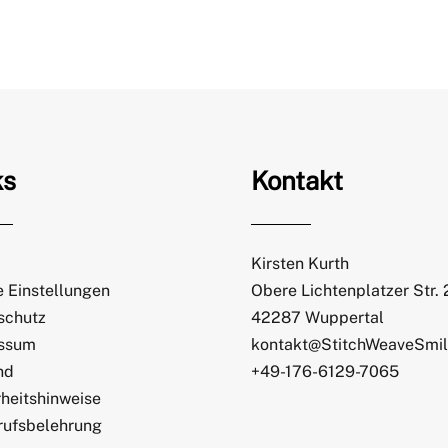
ks
Kontakt
Kirsten Kurth
 Einstellungen
Obere Lichtenplatzer Str.
schutz
42287 Wuppertal
ssum
kontakt@StitchWeaveSmi
nd
+49-176-6129-7065
heitshinweise
rufsbelehrung