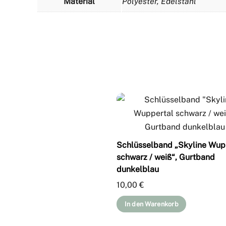
Material
Polyester, Edelstahl
Schlüsselband „Skyline Wup
schwarz / weiß“, Gurtband
dunkelblau
10,00
€
In den Warenkorb