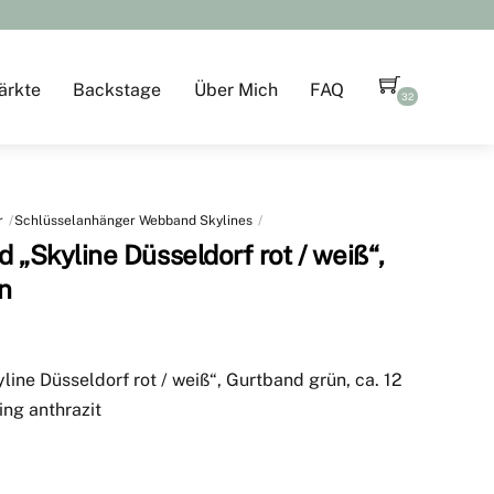
ärkte
Backstage
Über Mich
FAQ
32
r
Schlüsselanhänger Webband Skylines
 „Skyline Düsseldorf rot / weiß“,
n
ine Düsseldorf rot / weiß“, Gurtband grün, ca. 12
ing anthrazit