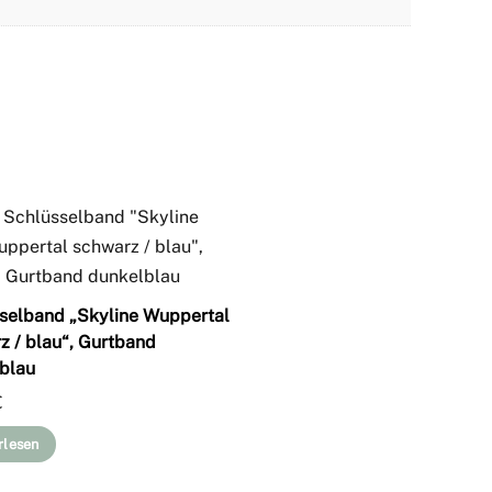
selband „Skyline Wuppertal
z / blau“, Gurtband
blau
€
rlesen