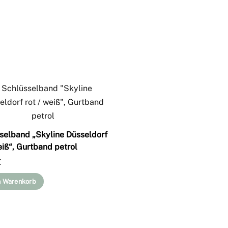
selband „Skyline Düsseldorf
eiß“, Gurtband petrol
€
n Warenkorb