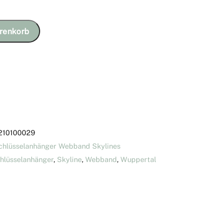
renkorb
210100029
chlüsselanhänger Webband Skylines
hlüsselanhänger
,
Skyline
,
Webband
,
Wuppertal