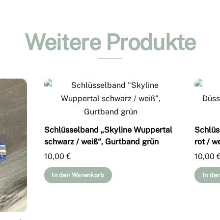
Weitere Produkte
Schlüsselband „Skyline Wuppertal
Schlüs
schwarz / weiß“, Gurtband grün
rot / w
10,00
€
10,00
In den Warenkorb
In de