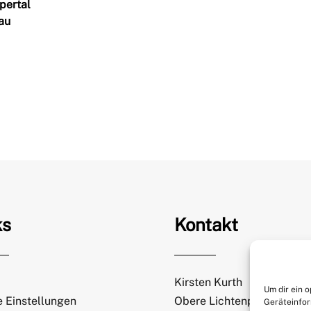
pertal
au
ks
Kontakt
Kirsten Kurth
Um dir ein 
 Einstellungen
Obere Lichtenplatzer Str.
Geräteinfor