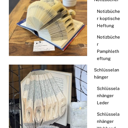
Notizbüche
r koptische
Heftung
Notizbüche
r
Pamphleth
eftung
Schlüsselan
hänger
Schlüssela
nhänger
Leder
Schlüssela
nhänger