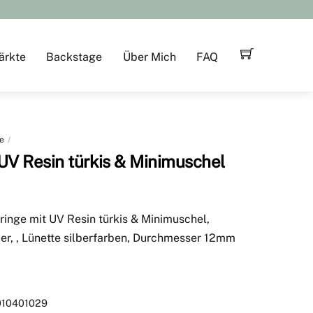
ärkte
Backstage
Über Mich
FAQ
e
UV Resin türkis & Minimuschel
ringe mit UV Resin türkis & Minimuschel,
er, , Lünette silberfarben, Durchmesser 12mm
010401029