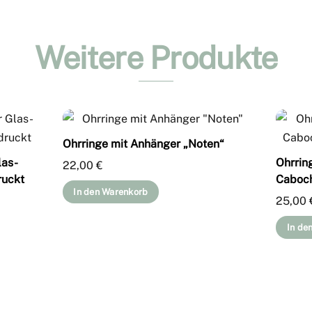
Weitere Produkte
Ohrringe mit Anhänger „Noten“
las-
Ohrring
22,00
€
ruckt
Caboch
In den Warenkorb
25,00
In de