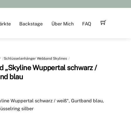
ärkte
Backstage
Über Mich
FAQ
r
Schlüsselanhänger Webband Skylines
d „Skyline Wuppertal schwarz /
nd blau
line Wuppertal schwarz / weiß“, Gurtband blau,
lüsselring silber