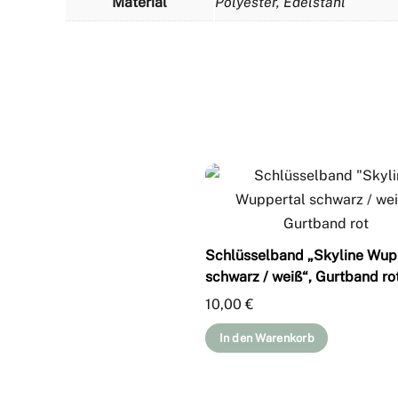
Material
Polyester, Edelstahl
Schlüsselband „Skyline Wup
schwarz / weiß“, Gurtband ro
10,00
€
In den Warenkorb