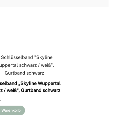
selband „Skyline Wuppertal
z / weiß“, Gurtband schwarz
€
n Warenkorb