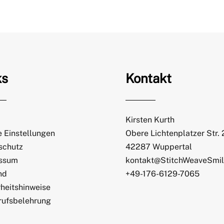
ks
Kontakt
Kirsten Kurth
 Einstellungen
Obere Lichtenplatzer Str.
schutz
42287 Wuppertal
ssum
kontakt@StitchWeaveSmi
nd
+49-176-6129-7065
heitshinweise
rufsbelehrung