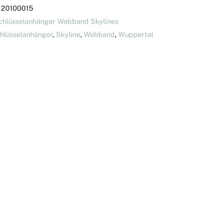
120100015
chlüsselanhänger Webband Skylines
hlüsselanhänger
,
Skyline
,
Webband
,
Wuppertal